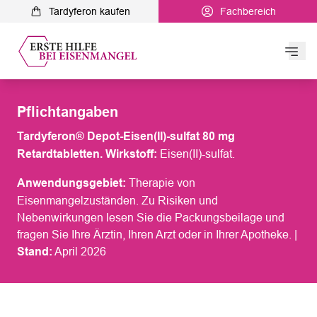
Tardyferon kaufen
Fachbereich
Hau
Tardyferon
Pflichtangaben
Eisenmangel & Blutarmut
Tardyferon® Depot-Eisen(II)-sulfat 80 mg
Retardtabletten. Wirkstoff:
Eisen(II)-sulfat.
Symptome
Anwendungsgebiet:
Therapie von
Eisenmangelzuständen. Zu Risiken und
Diagnose
Nebenwirkungen lesen Sie die Packungsbeilage und
fragen Sie Ihre Ärztin, Ihren Arzt oder in Ihrer Apotheke. |
Serviceangebote
Stand:
April 2026
Ernährung und Therapie
Blog