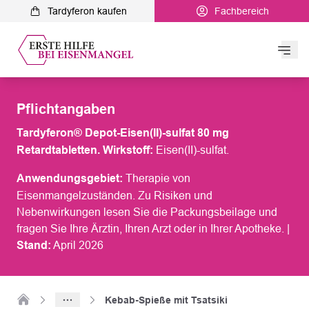
Tardyferon kaufen
Fachbereich
Hau
Tardyferon
Pflichtangaben
Eisenmangel & Blutarmut
Tardyferon® Depot-Eisen(II)-sulfat 80 mg
Retardtabletten. Wirkstoff:
Eisen(II)-sulfat.
Symptome
Anwendungsgebiet:
Therapie von
Eisenmangelzuständen. Zu Risiken und
Diagnose
Nebenwirkungen lesen Sie die Packungsbeilage und
fragen Sie Ihre Ärztin, Ihren Arzt oder in Ihrer Apotheke. |
Serviceangebote
Stand:
April 2026
Ernährung und Therapie
Blog
Zur Startseite
Kebab-Spieße mit Tsatsiki