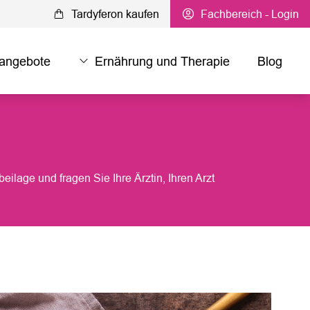
Tardyferon kaufen
Fachbereich
- Login
eangebote
Ernährung und Therapie
Blog
age und fragen Sie Ihre Ärztin, Ihren Arzt