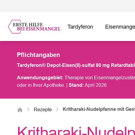
Tardyferon
Eisenmangel
Pflichtangaben
Tardyferon® Depot-Eisen(II)-sulfat 80 mg Retardtable
Anwendungsgebiet:
Therapie von Eisenmangelzuständ
oder in Ihrer Apotheke. |
Stand:
April 2026
Zur Startseite
Kritharaki-Nudelpfanne mit G
Rezepte
Kritharaki-Nudel