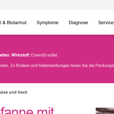
 & Blutarmut
Symptome
Diagnose
Servic
tten. Wirkstoff:
Eisen(II)-sulfat.
en. Zu Risiken und Nebenwirkungen lesen Sie die Packungsbeil
emüse und Hack
pfanne mit