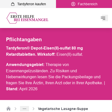
Tardyferon kaufen
Fachbereich
Hau
Tardyferon
Pflichtangaben
Eisenmangel & Blutarmut
Tardyferon® Depot-Eisen(II)-sulfat 80 mg
Retardtabletten. Wirkstoff:
Eisen(II)-sulfat.
Symptome
Anwendungsgebiet:
Therapie von
Eisenmangelzuständen. Zu Risiken und
Diagnose
Nebenwirkungen lesen Sie die Packungsbeilage und
fragen Sie Ihre Ärztin, Ihren Arzt oder in Ihrer Apotheke. |
Serviceangebote
Stand:
April 2026
Ernährung und Therapie
Blog
Zur Startseite
Vegetarische Lasagne-Suppe